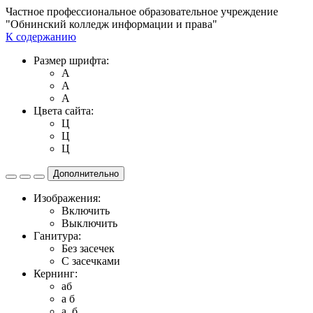
Частное профессиональное образовательное учреждение
"Обнинский колледж информации и права"
К содержанию
Размер шрифта:
A
A
A
Цвета сайта:
Ц
Ц
Ц
Дополнительно
Изображения:
Включить
Выключить
Ганитура:
Без засечек
С засечками
Кернинг:
aб
a б
a б