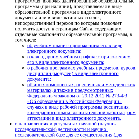
программах, включая адаптированные образовательные
программы (при наличии), представляемая в виде
образовательной программы в виде электронного
документа или в виде активных ссылок,
непосредственный переход по которым позволяет
получить доступ к страницам Сайта, содержащим
отдельные компоненты образовательной программы, в
том числе
об учебном плане с приложением его в виде
электронного документа;
о календарном учебном графике с приложением
его в виде электронного документа;
о рабочих программах учебных предметов, курсов,
дисциплин (модулей) в виде электронного
документа;
об иных компонентах, оценочных и методических
материалах, а также в предусмотренных
Федеральным законом от 29.12.2012 № 273-ФЗ
«Об образовании в Российской Федерации»
случаях в виде рабочей программы воспитания,
календарного плана воспитательной работы, форм
аттестации в виде электронного документа.
о направлениях и результатах научной (научно-
исследовательской) деятельности и научно-
исследовательской базе для ее осуществления (для