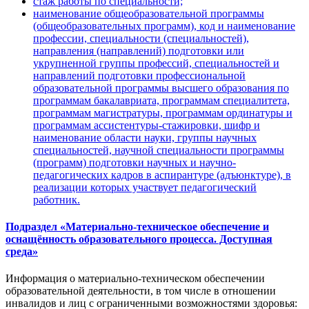
стаж работы по специальности;
наименование общеобразовательной программы
(общеобразовательных программ), код и наименование
профессии, специальности (специальностей),
направления (направлений) подготовки или
укрупненной группы профессий, специальностей и
направлений подготовки профессиональной
образовательной программы высшего образования по
программам бакалавриата, программам специалитета,
программам магистратуры, программам ординатуры и
программам ассистентуры-стажировки, шифр и
наименование области науки, группы научных
специальностей, научной специальности программы
(программ) подготовки научных и научно-
педагогических кадров в аспирантуре (адъюнктуре), в
реализации которых участвует педагогический
работник.
Подраздел «Материально-техническое обеспечение и
оснащённость образовательного процесса. Доступная
среда»
Информация о материально-техническом обеспечении
образовательной деятельности, в том числе в отношении
инвалидов и лиц с ограниченными возможностями здоровья: